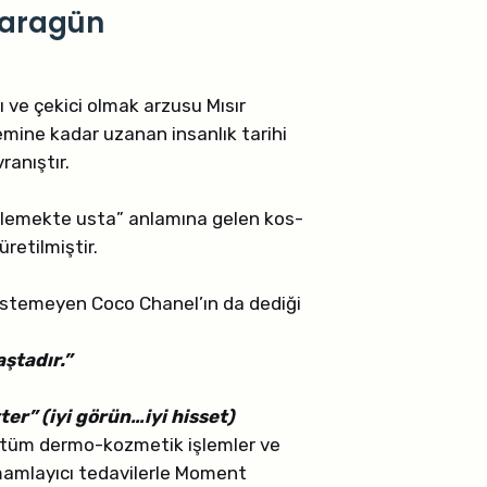
 Karagün
 ve çekici olmak arzusu Mısır
emine kadar uzanan insanlık tarihi
ranıştır.
lemekte usta” anlamına gelen kos-
etilmiştir.
stemeyen Coco Chanel’ın da dediği
aştadır.
”
er” (iyi görün…iyi hisset)
e tüm dermo-kozmetik işlemler ve
mamlayıcı tedavilerle Moment