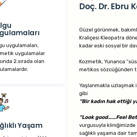
Doç. Dr. Ebru
lgu
Güzel görünmek, bakımlı
gulamaları
Kraliçesi Kleopatra dön
gu uygulamaları,
kadar eski sosyal bir dav
metik uygulamalar
sında 2.sırada olan
Kozmetik, Yunanca “süs
ulamalardır.
metikos sözcüğünden tür
Yaşlanmakla uzlaşmak i
gibi
“
Bir kadın hak ettiği y
“Look good……Feel Bett
ğlıklı Yaşam
vurgusuyla kliniğimizd
sağlıklı yaşama dair ta