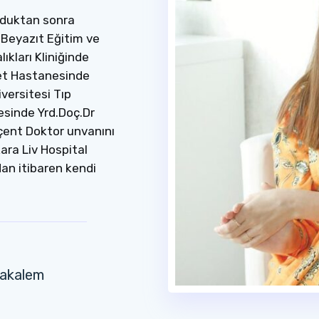
lduktan sonra
 Beyazıt Eğitim ve
ıkları Kliniğinde
et Hastanesinde
versitesi Tıp
esinde Yrd.Doç.Dr
oçent Doktor unvanını
kara Liv Hospital
an itibaren kendi
makalem