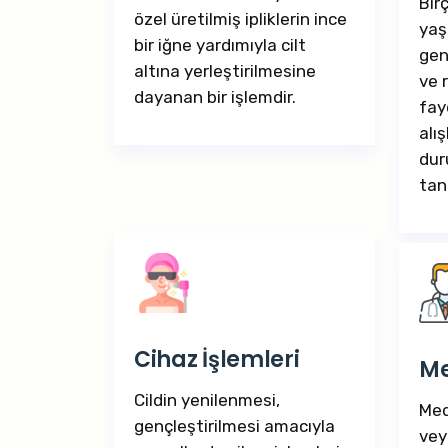
Birç
özel üretilmiş ipliklerin ince
yaş
bir iğne yardımıyla cilt
gen
altına yerleştirilmesine
ve 
dayanan bir işlemdir.
fay
alı
dur
tan
Cihaz İşlemleri
Me
Cildin yenilenmesi,
Med
gençleştirilmesi amacıyla
vey