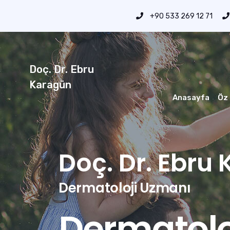
+90 533 269 12 71
Doç. Dr. Ebru
Karagün
Anasayfa
Öz
Doç. Dr. Ebru
Dermatoloji Uzmanı
Dermatolo