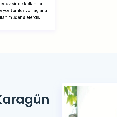
tedavisinde kullanılan
bi yöntemler ve ilaçlarla
ılan müdahalelerdir.
 Karagün