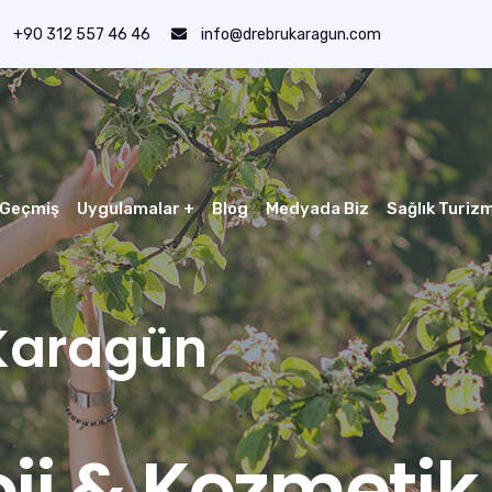
+90 312 557 46 46
info@drebrukaragun.com
 Geçmiş
Uygulamalar
+
Blog
Medyada Biz
Sağlık Turizm
 Karagün
ji & Kozmetik