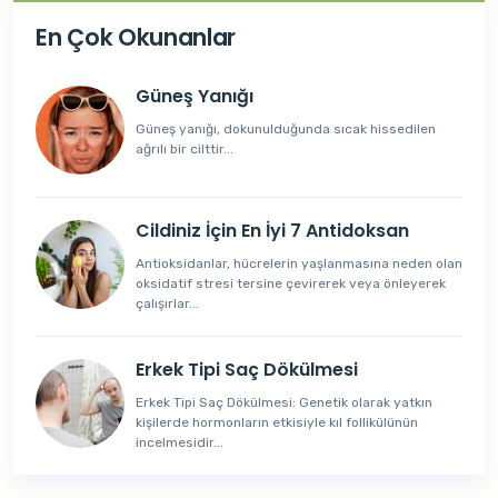
En Çok Okunanlar
Güneş Yanığı
Güneş yanığı, dokunulduğunda sıcak hissedilen
ağrılı bir cilttir...
Cildiniz İçin En İyi 7 Antidoksan
Antioksidanlar, hücrelerin yaşlanmasına neden olan
oksidatif stresi tersine çevirerek veya önleyerek
çalışırlar...
Erkek Tipi Saç Dökülmesi
Erkek Tipi Saç Dökülmesi: Genetik olarak yatkın
kişilerde hormonların etkisiyle kıl follikülünün
incelmesidir...